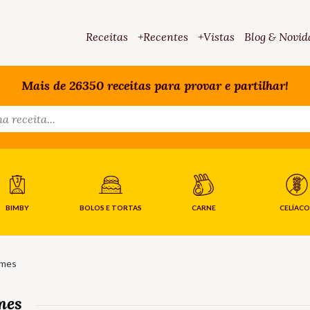
Receitas
+Recentes
+Vistas
Blog & Novid
Mais de 26350 receitas para provar e partilhar!
BIMBY
BOLOS E TORTAS
CARNE
CELÍACO
umes
mes