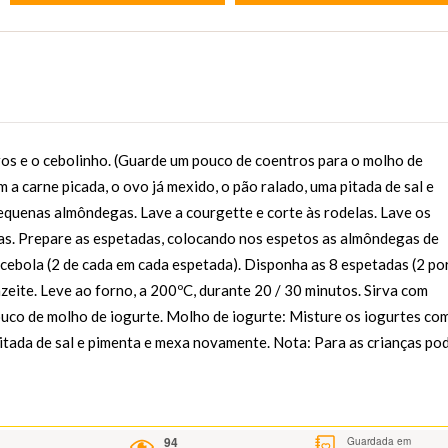
ros e o cebolinho. (Guarde um pouco de coentros para o molho de
 a carne picada, o ovo já mexido, o pão ralado, uma pitada de sal e
equenas almôndegas. Lave a courgette e corte às rodelas. Lave os
has. Prepare as espetadas, colocando nos espetos as almôndegas de
 cebola (2 de cada em cada espetada). Disponha as 8 espetadas (2 po
zeite. Leve ao forno, a 200ºC, durante 20 / 30 minutos. Sirva com
ouco de molho de iogurte. Molho de iogurte: Misture os iogurtes co
pitada de sal e pimenta e mexa novamente. Nota: Para as crianças po
94
Guardada em