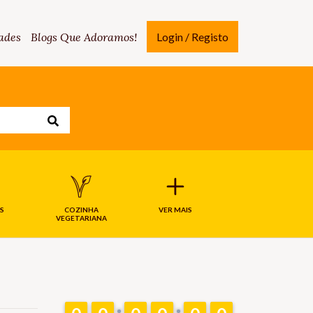
ades
Blogs Que Adoramos!
Login / Registo
S
COZINHA
VER MAIS
VEGETARIANA