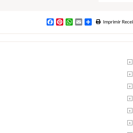
Facebook
Pinterest
WhatsApp
Email
Partilhar
Imprimir Recei
+
+
+
+
+
+