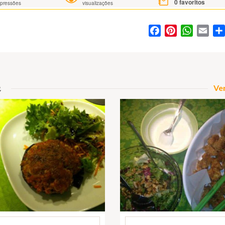
0
favoritos
mpressões
visualizações
Facebook
Pinterest
WhatsA
Ema
a
Ver