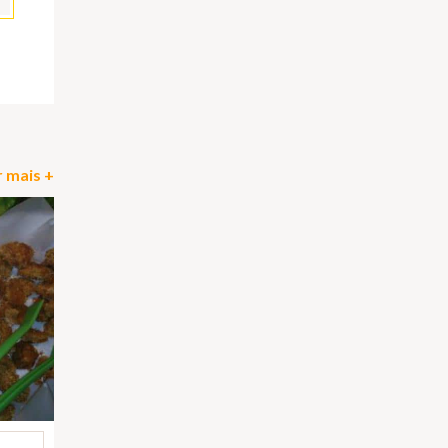
pp
il
Partilhar
 mais +