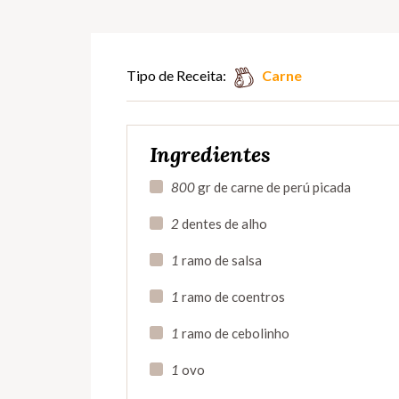
Tipo de Receita:
Carne
Ingredientes
800
gr de carne de perú picada
2
dentes de alho
1
ramo de salsa
1
ramo de coentros
1
ramo de cebolinho
1
ovo