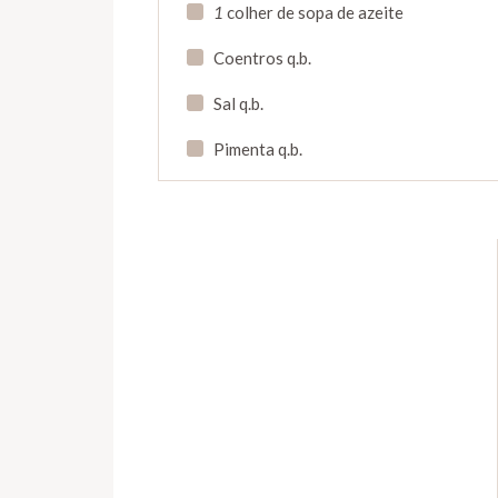
1
colher de sopa de azeite
Coentros q.b.
Sal q.b.
Pimenta q.b.