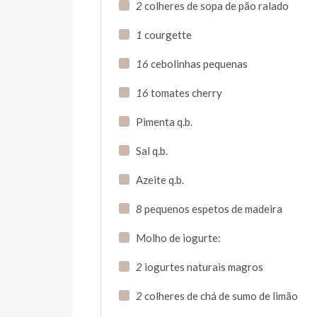
2
colheres de sopa de pão ralado
1
courgette
16
cebolinhas pequenas
16
tomates cherry
Pimenta q.b.
Sal q.b.
Azeite q.b.
8
pequenos espetos de madeira
Molho de iogurte:
2
iogurtes naturais magros
2
colheres de chá de sumo de limão