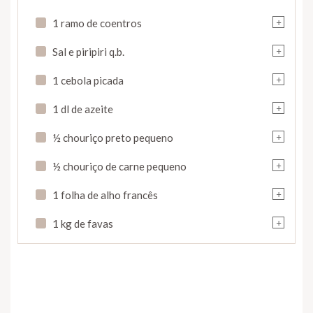
+
1 ramo de coentros
+
Sal e piripiri q.b.
+
1 cebola picada
+
1 dl de azeite
+
½ chouriço preto pequeno
+
½ chouriço de carne pequeno
+
1 folha de alho francês
+
1 kg de favas