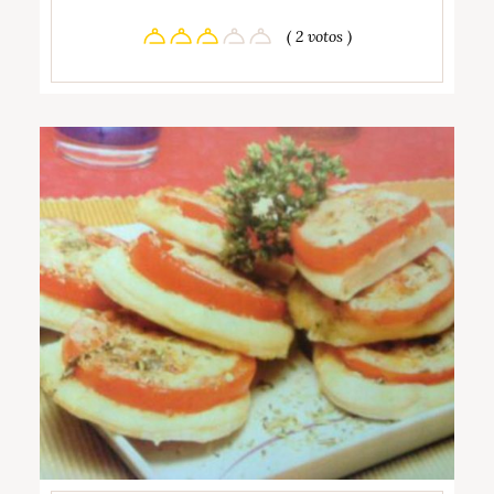
( 2 votos )