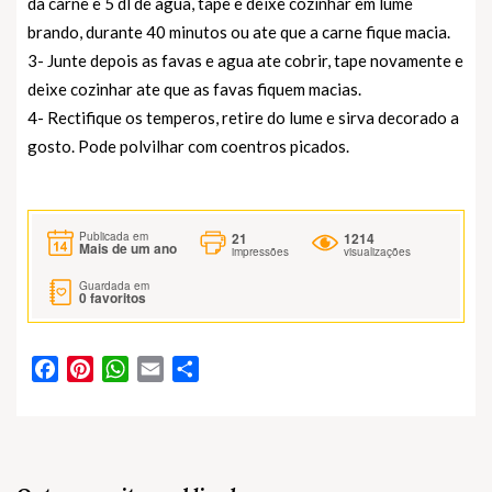
da carne e 5 dl de agua, tape e deixe cozinhar em lume
brando, durante 40 minutos ou ate que a carne fique macia.
3- Junte depois as favas e agua ate cobrir, tape novamente e
deixe cozinhar ate que as favas fiquem macias.
4- Rectifique os temperos, retire do lume e sirva decorado a
gosto. Pode polvilhar com coentros picados.
21
1214
Publicada em
Mais de um ano
impressões
visualizações
Guardada em
0
favoritos
Facebook
Pinterest
WhatsApp
Email
Partilhar