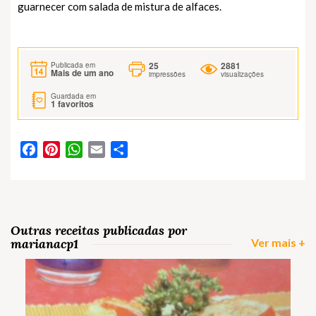
guarnecer com salada de mistura de alfaces.
25
2881
Publicada em
Mais de um ano
impressões
visualizações
Guardada em
1
favoritos
Facebook
Pinterest
WhatsApp
Email
Partilhar
Outras receitas publicadas por
marianacp1
Ver mais +