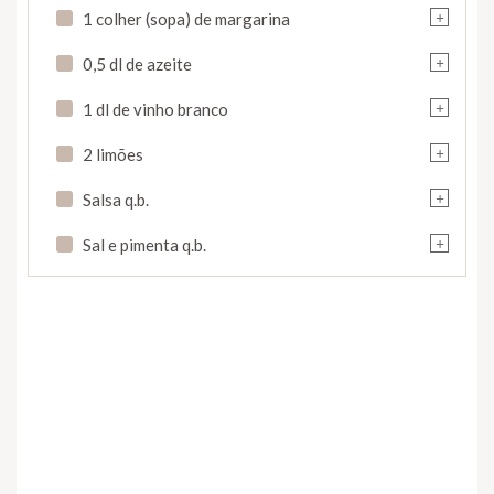
+
1 colher (sopa) de margarina
+
0,5 dl de azeite
+
1 dl de vinho branco
+
2 limões
+
Salsa q.b.
+
Sal e pimenta q.b.