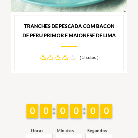
TRANCHES DE PESCADA COM BACON
DE PERU PRIMOR E MAIONESE DE LIMA
( 3 votos )
9
9
0
0
9
9
0
0
9
9
0
0
9
9
0
0
9
9
0
0
9
9
0
0
Horas
Minutos
Segundos