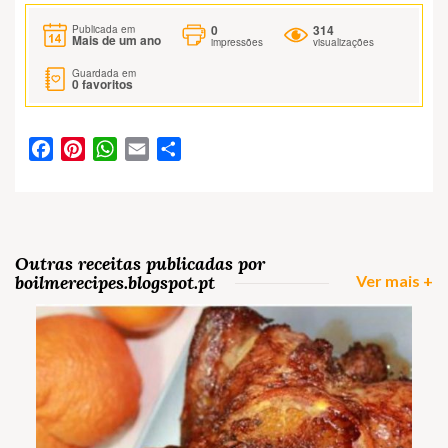
0
314
Publicada em
Mais de um ano
impressões
visualizações
Guardada em
0
favoritos
Facebook
Pinterest
WhatsApp
Email
Partilhar
Outras receitas publicadas por
boilmerecipes.blogspot.pt
Ver mais +