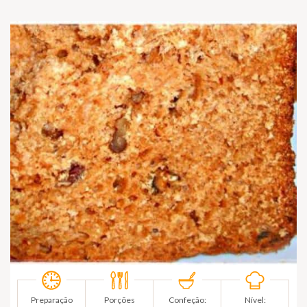
Preparação
Porções
Confeção:
Nível: