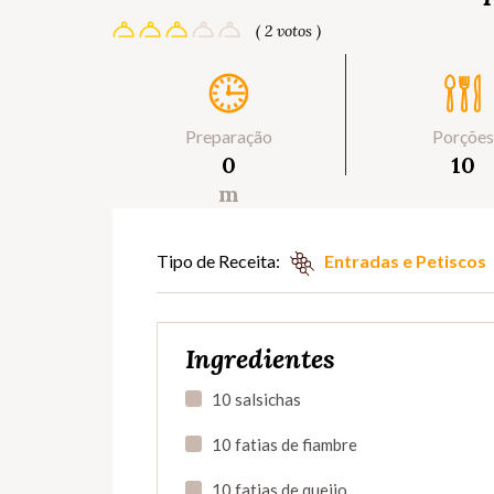
( 2 votos )
Preparação
Porções
0
10
m
Tipo de Receita:
Entradas e Petiscos
Ingredientes
10 salsichas
10 fatias de fiambre
10 fatias de queijo