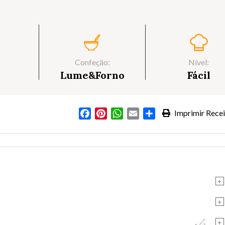
Confeção:
Nível:
Lume&Forno
Fácil
Facebook
Pinterest
WhatsApp
Email
Partilhar
Imprimir Recei
+
+
+