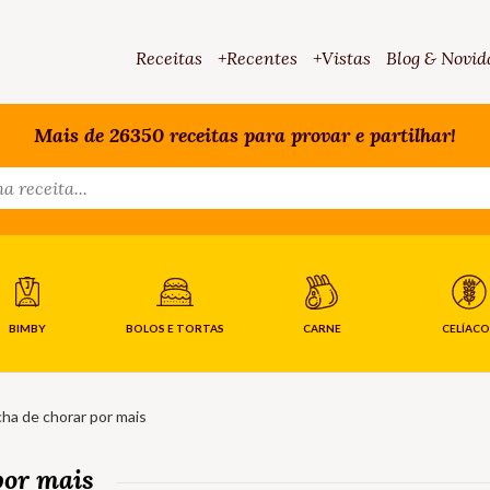
Receitas
+Recentes
+Vistas
Blog & Novid
Mais de 26350 receitas para provar e partilhar!
BIMBY
BOLOS E TORTAS
CARNE
CELÍACO
cha de chorar por mais
por mais