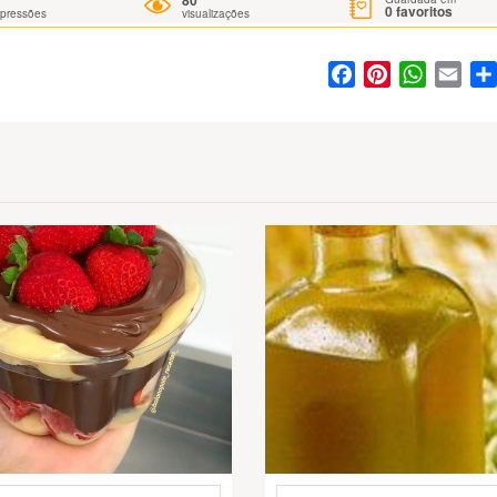
80
0
favoritos
mpressões
visualizações
Facebook
Pinterest
WhatsA
Ema