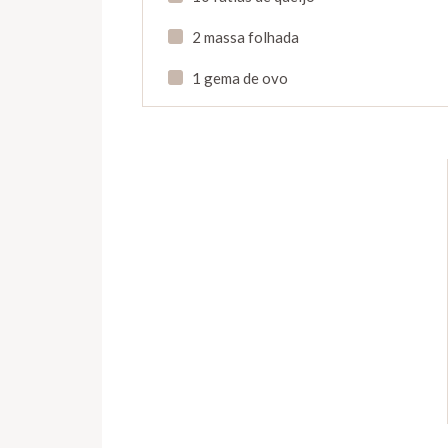
2 massa folhada
1 gema de ovo