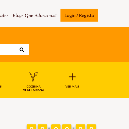
ades
Blogs Que Adoramos!
Login / Registo
S
COZINHA
VER MAIS
VEGETARIANA