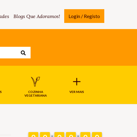
ades
Blogs Que Adoramos!
Login / Registo
S
COZINHA
VER MAIS
VEGETARIANA