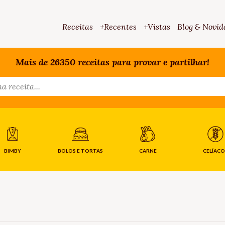
Receitas
+Recentes
+Vistas
Blog & Novid
Mais de 26350 receitas para provar e partilhar!
BIMBY
BOLOS E TORTAS
CARNE
CELÍACO