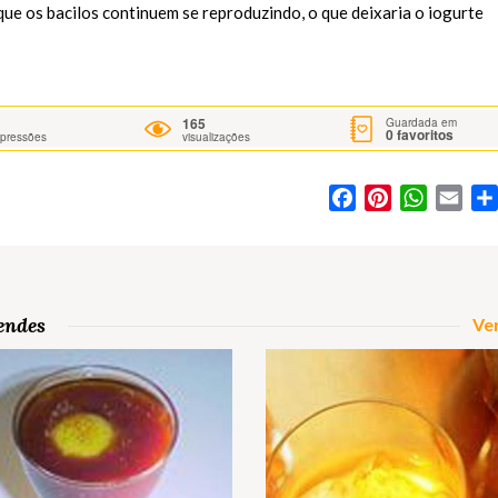
que os bacilos continuem se reproduzindo, o que deixaria o iogurte
165
Guardada em
0
favoritos
mpressões
visualizações
Facebook
Pinterest
WhatsA
Ema
endes
Ver