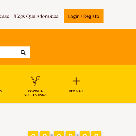
ades
Blogs Que Adoramos!
Login / Registo
S
COZINHA
VER MAIS
VEGETARIANA