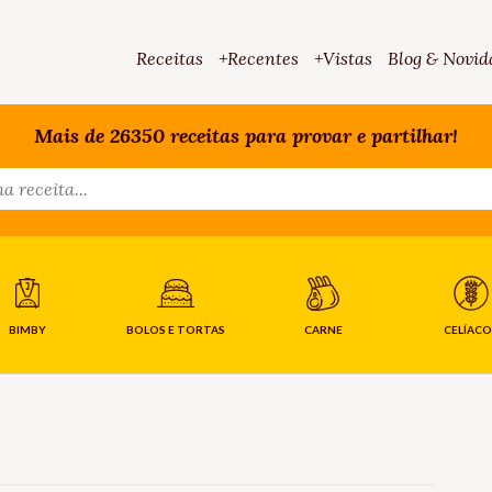
Receitas
+Recentes
+Vistas
Blog & Novid
Mais de 26350 receitas para provar e partilhar!
BIMBY
BOLOS E TORTAS
CARNE
CELÍACO