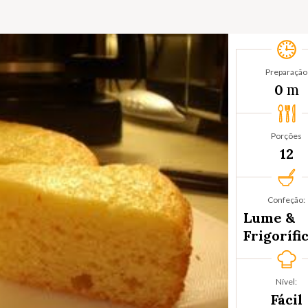
Preparação
m
0
Porções
12
Confeção:
Lume &
Frigorífi
Nível:
Fácil