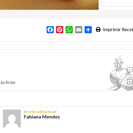
Facebook
Pinterest
WhatsApp
Email
Partilhar
Imprimir Recei
s
+
+
ia firme
Receita publicada por
Fabiana Mendes