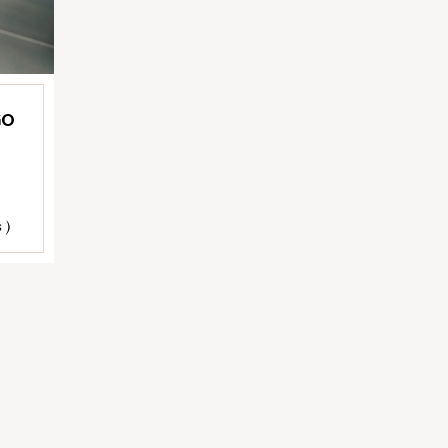
GO
 )