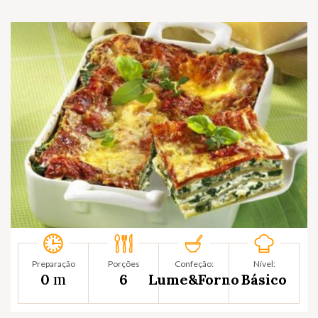
Preparação
Porções
Confeção:
Nível:
m
0
6
Lume&Forno
Básico