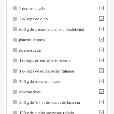
+
2 dentes de alho
+
2 c/ sopa do oleo
+
600 g de creme de queijo (philadelphia)
+
pimenta branca
+
noz moscada
+
1 c/ sopa de extrato de tomate
+
1 c/ sopa de ervas secas italianas
+
400 g de tomate passado
+
colorau doce
+
250 g de folhas de massa de lasanha
+
100 g de queijo parmesao ralado