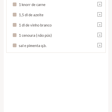
+
1 knorr de carne
+
1,5 dl de azeite
+
1 dl de vinho branco
+
1 cenoura ( não pús)
+
sal e pimenta q.b.