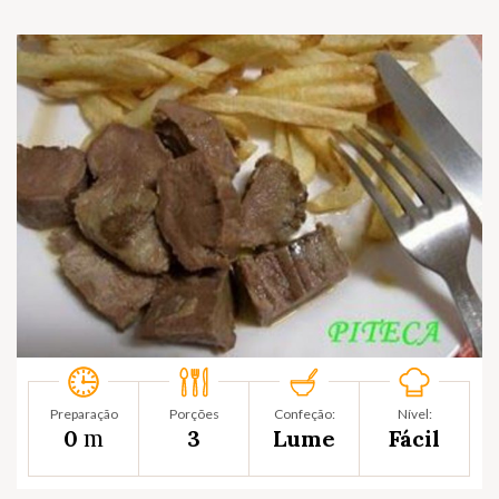
Preparação
Porções
Confeção:
Nível:
m
0
3
Lume
Fácil