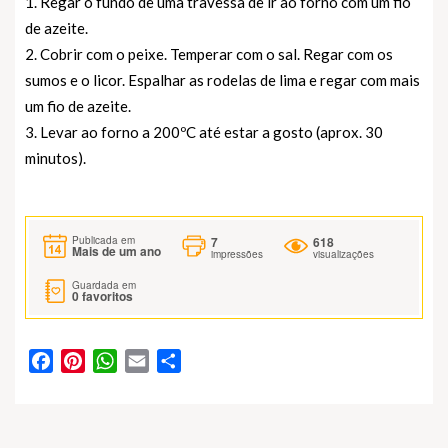
1. Regar o fundo de uma travessa de ir ao forno com um fio
de azeite.
2. Cobrir com o peixe. Temperar com o sal. Regar com os
sumos e o licor. Espalhar as rodelas de lima e regar com mais
um fio de azeite.
3. Levar ao forno a 200ºC até estar a gosto (aprox. 30
minutos).
7
618
Publicada em
Mais de um ano
impressões
visualizações
Guardada em
0
favoritos
Facebook
Pinterest
WhatsApp
Email
Partilhar