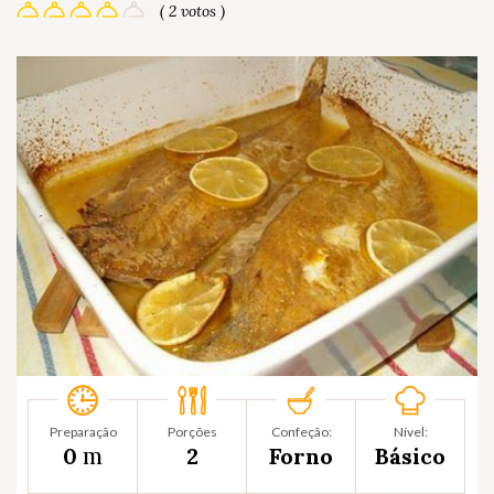
( 2 votos )
Preparação
Porções
Confeção:
Nível:
m
0
2
Forno
Básico