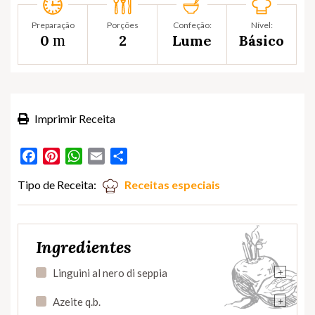
Preparação
Porções
Confeção:
Nível:
m
0
2
Lume
Básico
Imprimir Receita
Facebook
Pinterest
WhatsApp
Email
Partilhar
Tipo de Receita:
Receitas especiais
Ingredientes
+
Linguini al nero di seppia
+
Azeite q.b.