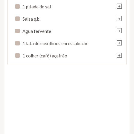
+
1 pitada de sal
+
Salsa q.b.
+
Água fervente
+
1 lata de mexilhões em escabeche
+
1 colher (café) açafrão