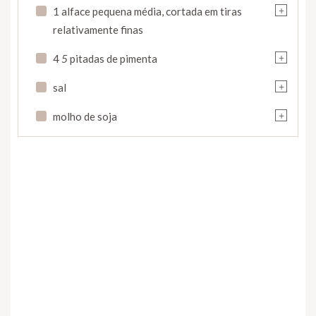
+
1 alface pequena média, cortada em tiras
relativamente finas
+
4
5
pitadas de pimenta
+
sal
+
molho de soja