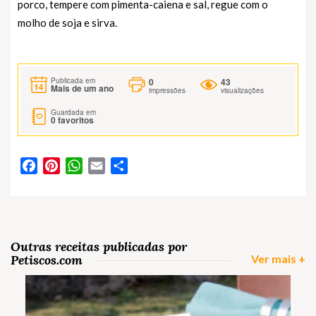
porco, tempere com pimenta-caiena e sal, regue com o
molho de soja e sirva.
0
43
Publicada em
Mais de um ano
impressões
visualizações
Guardada em
0
favoritos
Facebook
Pinterest
WhatsApp
Email
Partilhar
Outras receitas publicadas por
Petiscos.com
Ver mais +