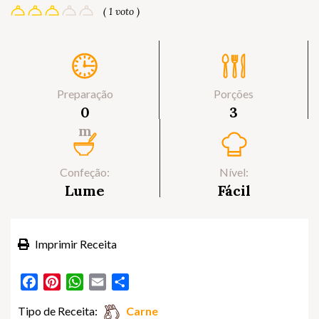
( 1 voto )
Preparação
Porções
0
3
m
Confeção:
Nível:
Lume
Fácil
Imprimir Receita
Facebook
Pinterest
WhatsApp
Email
Partilhar
Tipo de Receita:
Carne