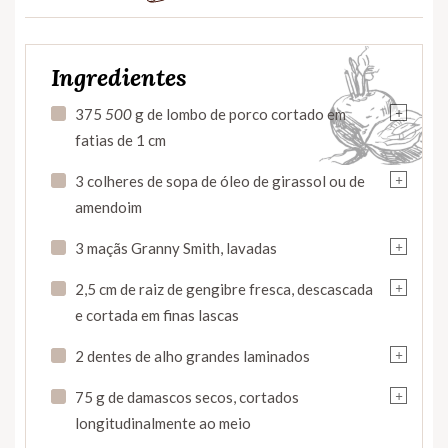
Ingredientes
+
375
500
g de lombo de porco cortado em
fatias de 1 cm
+
3 colheres de sopa de óleo de girassol ou de
amendoim
+
3 maçãs Granny Smith, lavadas
+
2,5 cm de raiz de gengibre fresca, descascada
e cortada em finas lascas
+
2 dentes de alho grandes laminados
+
75 g de damascos secos, cortados
longitudinalmente ao meio