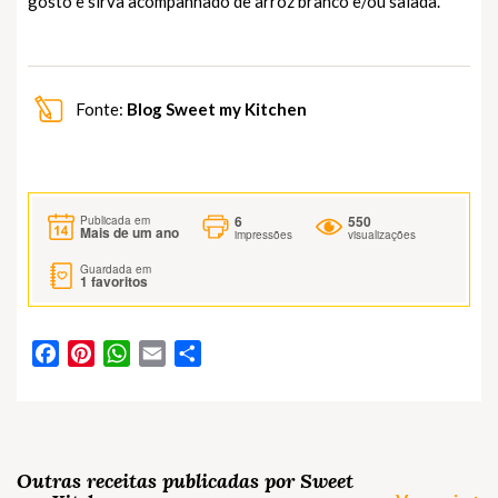
gosto e sirva acompanhado de arroz branco e/ou salada.
Fonte:
Blog Sweet my Kitchen
6
550
Publicada em
Mais de um ano
impressões
visualizações
Guardada em
1
favoritos
Facebook
Pinterest
WhatsApp
Email
Partilhar
Outras receitas publicadas por Sweet