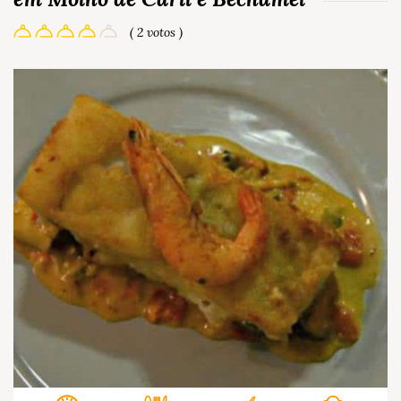
( 2 votos )