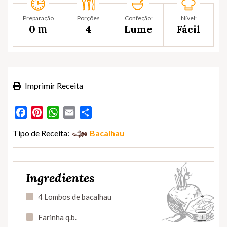
Preparação
Porções
Confeção:
Nível:
m
0
4
Lume
Fácil
Imprimir Receita
Facebook
Pinterest
WhatsApp
Email
Partilhar
Tipo de Receita:
Bacalhau
Ingredientes
+
4 Lombos de bacalhau
+
Farinha q.b.