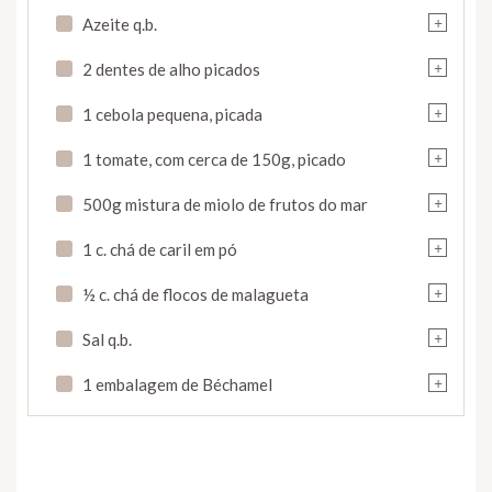
+
Azeite q.b.
+
2 dentes de alho picados
+
1 cebola pequena, picada
+
1 tomate, com cerca de 150g, picado
+
500g mistura de miolo de frutos do mar
+
1 c. chá de caril em pó
+
½ c. chá de flocos de malagueta
+
Sal q.b.
+
1 embalagem de Béchamel