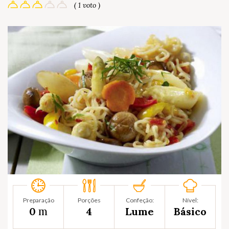
( 1 voto )
Preparação
Porções
Confeção:
Nível:
m
0
4
Lume
Básico