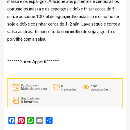
massa e os espargos. Adicione aos pimentos e cenouras os
cogumelos,massa e os espargos e deixe fritar cerca de 5
min. e adicione 100 ml de agua,molho asiatico e o molho de
soja e deixe cozinhar cerca de 1-2 min. Lave,seque e corte a
salsa as tiras. Tempere tudo com molho de soja a gosto e
polvilhe com a salsa.
******Guten Appetit******
0
182
Publicada em
Mais de um ano
impressões
visualizações
Guardada em
0
favoritos
Facebook
Pinterest
WhatsApp
Email
Partilhar