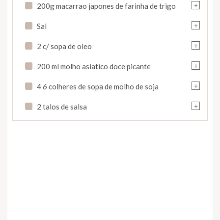
+
200g macarrao japones de farinha de trigo
+
Sal
+
2 c/ sopa de oleo
+
200 ml molho asiatico doce picante
+
4
6
colheres de sopa de molho de soja
+
2 talos de salsa