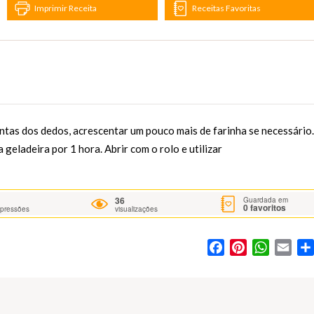
Imprimir Receita
Receitas Favoritas
tas dos dedos, acrescentar um pouco mais de farinha se necessário.
geladeira por 1 hora. Abrir com o rolo e utilizar
36
Guardada em
0
favoritos
mpressões
visualizações
Facebook
Pinterest
WhatsA
Ema