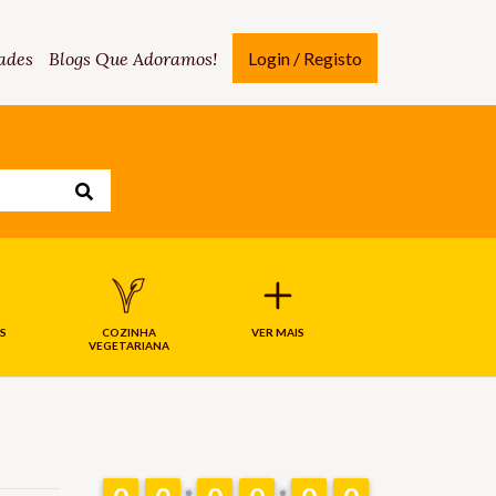
ades
Blogs Que Adoramos!
Login / Registo
S
COZINHA
VER MAIS
VEGETARIANA