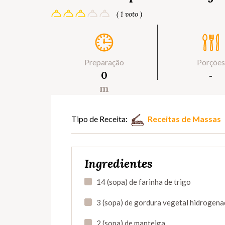
( 1 voto )
Preparação
Porções
0
‐
m
Tipo de Receita:
Receitas de Massas
Ingredientes
14 (sopa) de farinha de trigo
3 (sopa) de gordura vegetal hidrogen
2 (sopa) de manteiga