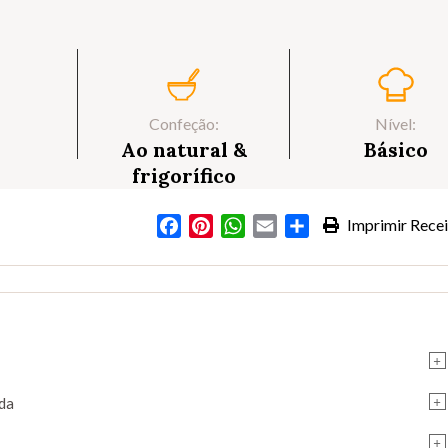
Confeção:
Nível:
Ao natural &
Básico
frigorífico
Facebook
Pinterest
WhatsApp
Email
Partilhar
Imprimir Recei
+
+
ada
+