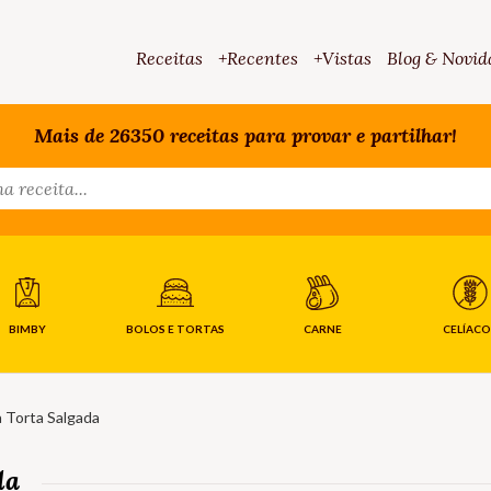
Receitas
+Recentes
+Vistas
Blog & Novid
Mais de 26350 receitas para provar e partilhar!
BIMBY
BOLOS E TORTAS
CARNE
CELÍACO
 Torta Salgada
da