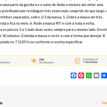
m uma parte da gordura e o sumo de limão e misture até obter uma
e polvilhada num rectângulo três vezes mais comprido do que largo. 
ntinhos separados, sobre 2/3 da massa. 5. Dobre a massa em três,
ura fica no meio. 6. Rode a massa 90º e cole a toda a volta,
ta os passos 3 a 5 mais duas vezes, sempre para o mesmo lado. Envol
e 30 minutos. Estenda a massa e corte-a com a forma que desejar. 8.
ulado no 7 (220ºc) ou conforme a receita especificar.
298
Guardada em
1
favoritos
mpressões
visualizações
Facebook
Pinterest
WhatsA
Ema
om
Ver