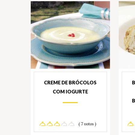
CREME DE BRÓCOLOS
B
COM IOGURTE
B
( 7 votos )