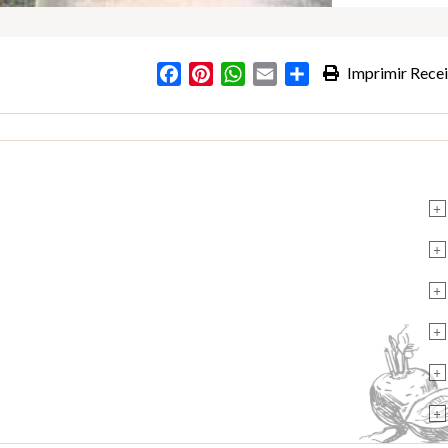
Facebook
Pinterest
WhatsApp
Email
Partilhar
Imprimir Recei
+
+
+
+
+
+