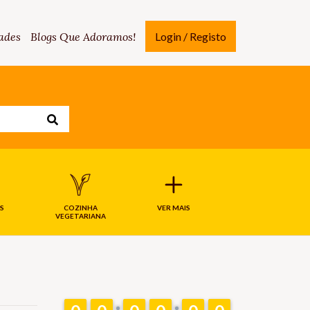
ades
Blogs Que Adoramos!
Login / Registo
S
COZINHA
VER MAIS
VEGETARIANA