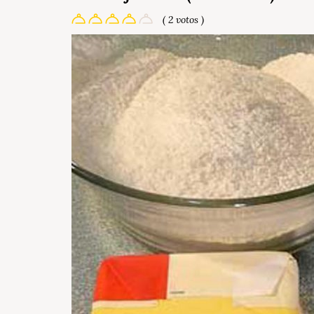
( 2 votos )