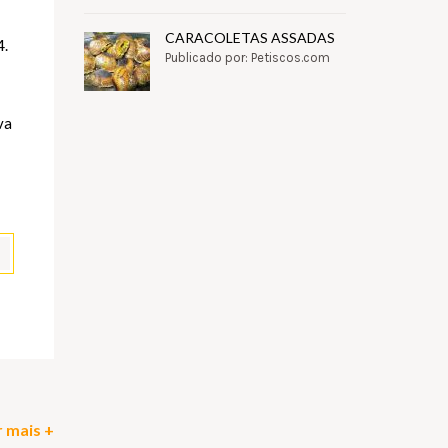
CARACOLETAS ASSADAS
4.
Publicado por: Petiscos.com
va
pp
il
Partilhar
 mais +