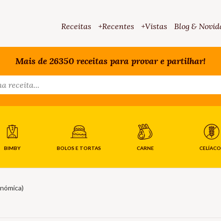
Receitas
+Recentes
+Vistas
Blog & Novid
Mais de 26350 receitas para provar e partilhar!
BIMBY
BOLOS E TORTAS
CARNE
CELÍACO
onómica)