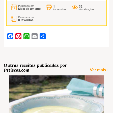
1
32
Publicada em
Mais de um ano
impressões
visualizações
Guardada em
0
favoritos
Facebook
Pinterest
WhatsApp
Email
Partilhar
Outras receitas publicadas por
Petiscos.com
Ver mais +