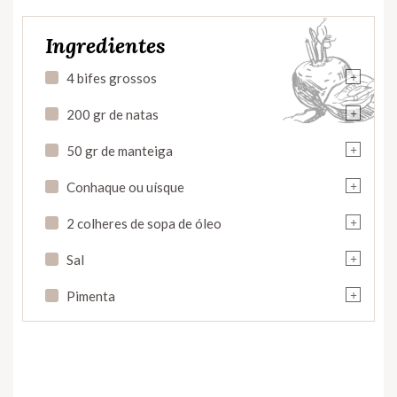
Ingredientes
+
4 bifes grossos
+
200 gr de natas
+
50 gr de manteiga
+
Conhaque ou uísque
+
2 colheres de sopa de óleo
+
Sal
+
Pimenta