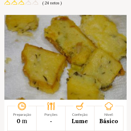
( 24 votos )
Preparação
Porções
Confeção:
Nível:
m
0
‐
Lume
Básico