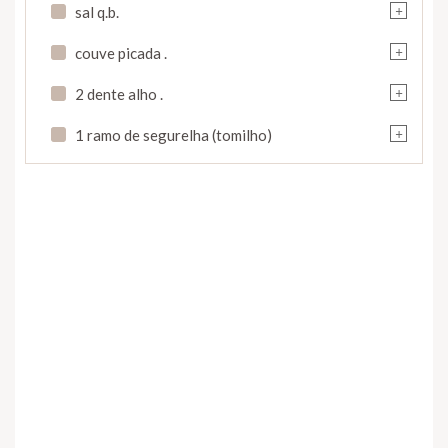
+
sal q.b.
+
couve picada .
+
2 dente alho .
+
1 ramo de segurelha (tomilho)