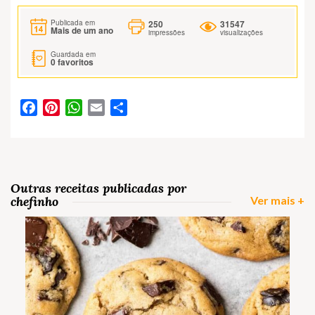
250
31547
Publicada em
Mais de um ano
impressões
visualizações
Guardada em
0
favoritos
Facebook
Pinterest
WhatsApp
Email
Partilhar
Outras receitas publicadas por
chefinho
Ver mais +