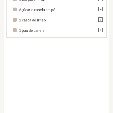
+
Açúcar e canela em pó
+
1 casca de limão
+
1 pau de canela