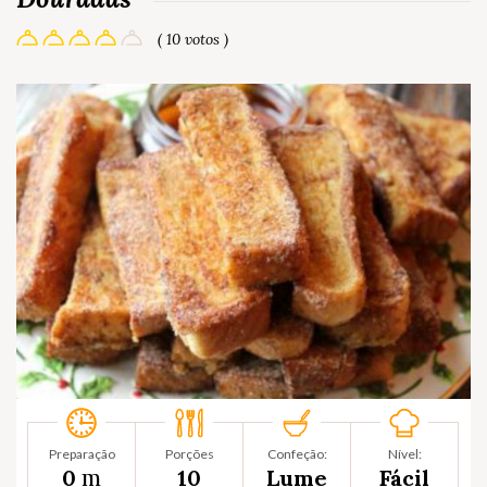
( 10 votos )
Preparação
Porções
Confeção:
Nível:
m
0
10
Lume
Fácil