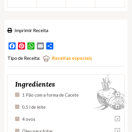
Imprimir Receita
Facebook
Pinterest
WhatsApp
Email
Partilhar
Tipo de Receita:
Receitas especiais
Ingredientes
+
1 Pão com a forma de Cacete
+
0,5 l de leite
+
4 ovos
+
Óleo para fritar