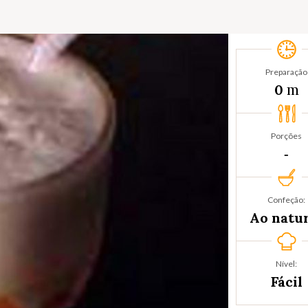
Preparação
m
0
Porções
‐
Confeção:
Ao natu
Nível:
Fácil