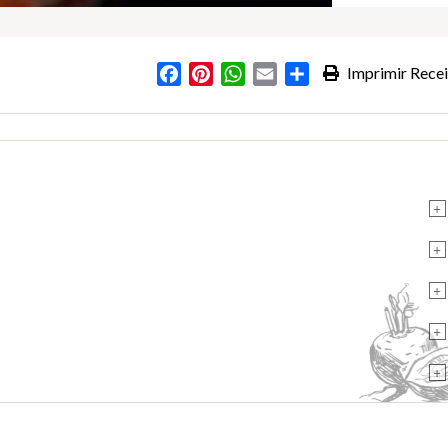
Facebook
Pinterest
WhatsApp
Email
Partilhar
Imprimir Recei
+
+
+
+
+