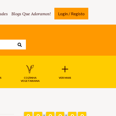
ades
Blogs Que Adoramos!
Login / Registo
S
COZINHA
VER MAIS
VEGETARIANA