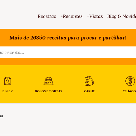
Receitas
+Recentes
+Vistas
Blog & Novid
Mais de 26350 receitas para provar e partilhar!
BIMBY
BOLOS E TORTAS
CARNE
CELÍACO
ha