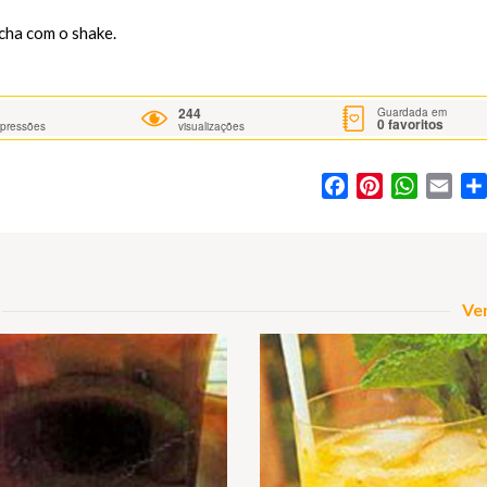
cha com o shake.
244
Guardada em
0
favoritos
mpressões
visualizações
Facebook
Pinterest
WhatsA
Ema
Ver