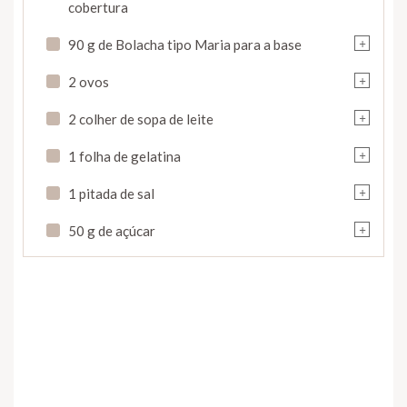
cobertura
+
90 g de Bolacha tipo Maria para a base
+
2 ovos
+
2 colher de sopa de leite
+
1 folha de gelatina
+
1 pitada de sal
+
50 g de açúcar