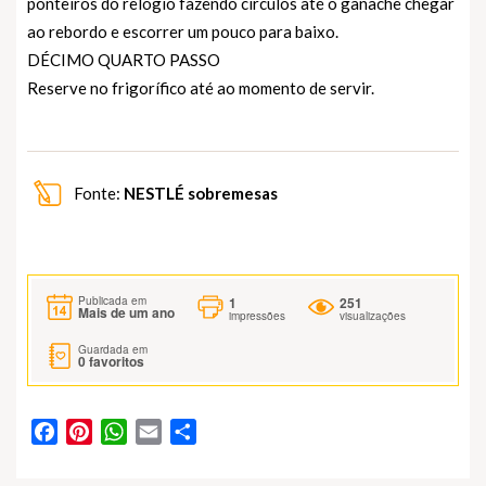
ponteiros do relógio fazendo círculos até o ganache chegar
ao rebordo e escorrer um pouco para baixo.
DÉCIMO QUARTO PASSO
Reserve no frigorífico até ao momento de servir.
Fonte:
NESTLÉ sobremesas
1
251
Publicada em
Mais de um ano
impressões
visualizações
Guardada em
0
favoritos
Facebook
Pinterest
WhatsApp
Email
Partilhar