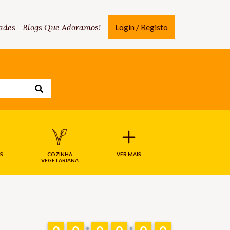
ades
Blogs Que Adoramos!
Login / Registo
S
COZINHA
VER MAIS
VEGETARIANA