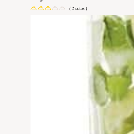
( 2 votos )