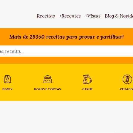
Receitas
+Recentes
+Vistas
Blog & Novid
Mais de 26350 receitas para provar e partilhar!
BIMBY
BOLOS E TORTAS
CARNE
CELÍACO