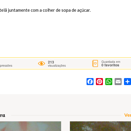
elã juntamente com a colher de sopa de açúcar.
213
Guardada em
0
favoritos
mpressões
visualizações
Facebook
Pinterest
WhatsA
Ema
ira
Ver