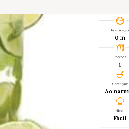
Preparação
m
0
Porções
1
Confeção:
Ao natu
Nível:
Fácil