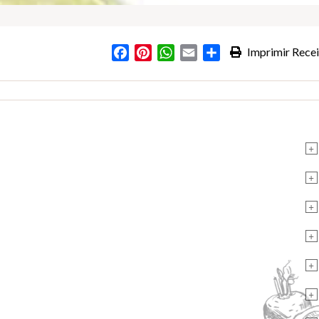
Facebook
Pinterest
WhatsApp
Email
Partilhar
Imprimir Recei
+
+
+
+
+
+