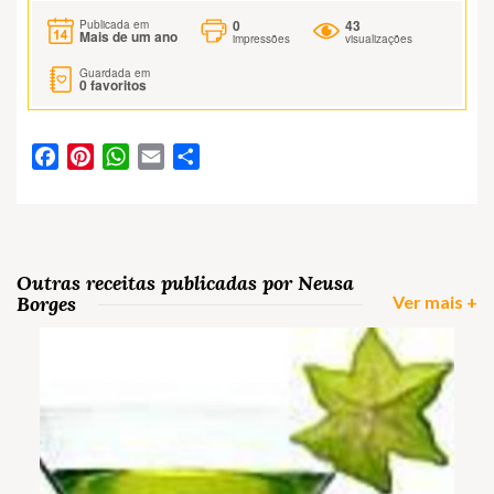
0
43
Publicada em
Mais de um ano
impressões
visualizações
Guardada em
0
favoritos
Facebook
Pinterest
WhatsApp
Email
Partilhar
Outras receitas publicadas por Neusa
Borges
Ver mais +