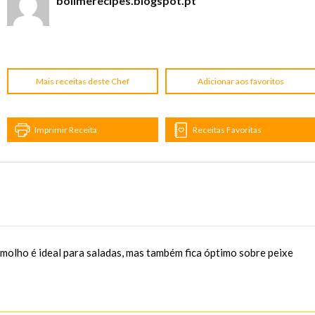
boilmerecipes.blogspot.pt
Mais receitas deste Chef
Adicionar aos favoritos
Imprimir Receita
Receitas Favoritas
 molho é ideal para saladas, mas também fica óptimo sobre peixe