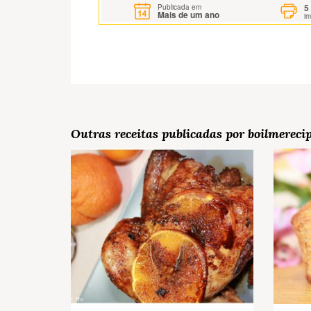
5
Publicada em
Mais de um ano
i
Outras receitas publicadas por boilmerecip