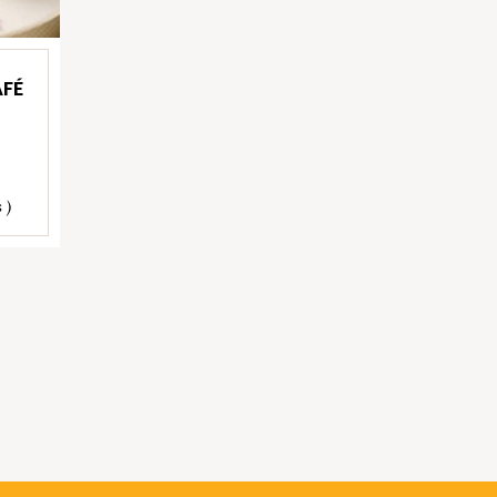
AFÉ
 )