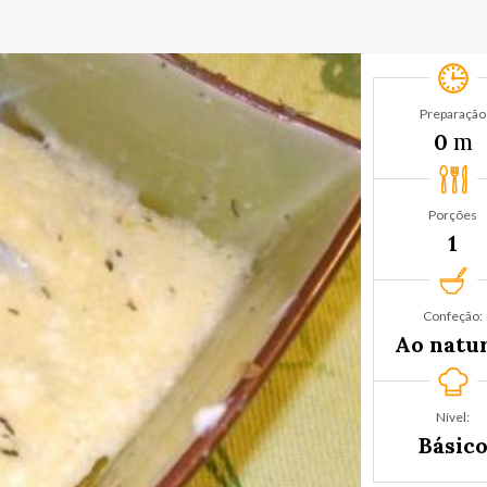
Preparação
m
0
Porções
1
Confeção:
Ao natu
Nível:
Básic