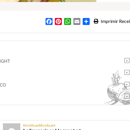
Facebook
Pinterest
WhatsApp
Email
Partilhar
Imprimir Recei
+
LIGHT
+
+
ECO
+
Receita publicada por