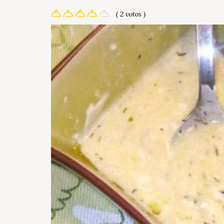
( 2 votos )