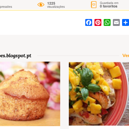
1225
Guardada em
0
favoritos
mpressões
visualizações
Facebook
Pinterest
WhatsA
Ema
es.blogspot.pt
Ver