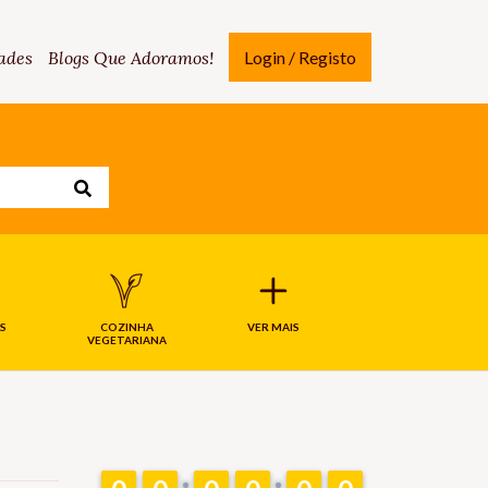
ades
Blogs Que Adoramos!
Login / Registo
S
COZINHA
VER MAIS
VEGETARIANA