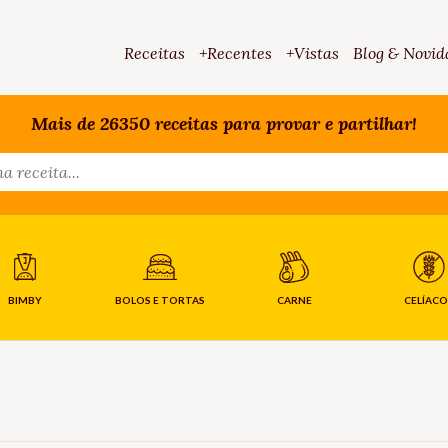
Receitas
+Recentes
+Vistas
Blog & Novid
Mais de 26350 receitas para provar e partilhar!
BIMBY
BOLOS E TORTAS
CARNE
CELÍACO