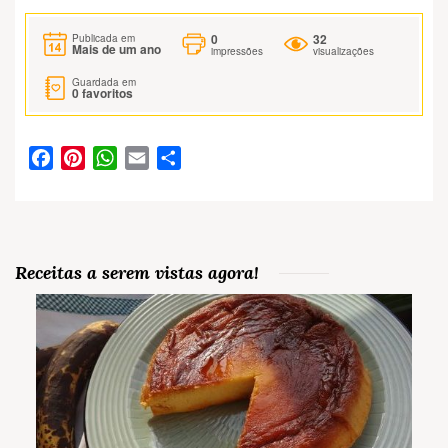
0
32
Publicada em
Mais de um ano
impressões
visualizações
Guardada em
0
favoritos
Facebook
Pinterest
WhatsApp
Email
Partilhar
Receitas a serem vistas agora!