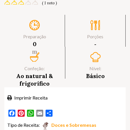
( 1 voto )
Preparação
Porções
0
‐
m
Confeção:
Nível:
Ao natural &
Básico
frigorífico
Imprimir Receita
Facebook
Pinterest
WhatsApp
Email
Partilhar
Tipo de Receita:
Doces e Sobremesas