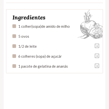
Ingredientes
+
1 colher(sopa)de amido de milho
+
5 ovos
+
1/2 de leite
+
6 colheres (sopa) de açucár
+
1 pacote de gelatina de ananás