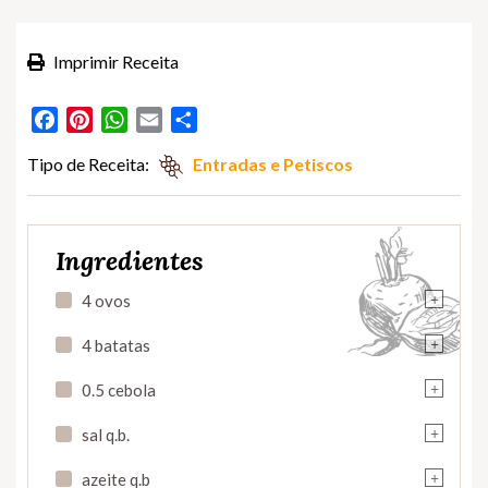
Imprimir Receita
Facebook
Pinterest
WhatsApp
Email
Partilhar
Tipo de Receita:
Entradas e Petiscos
Ingredientes
+
4 ovos
+
4 batatas
+
0.5 cebola
+
sal q.b.
+
azeite q.b