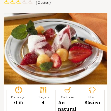
( 2 votos )
Preparação
Porções
Confeção:
Nível:
m
0
4
Ao
Básico
natural