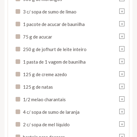
+
3 c/ sopa de sumo de limao
+
1 pacote de acucar de baunilha
+
75 g de acucar
+
250 g de jofhurt de leite inteiro
+
1 pasta de 1 vagem de baunilha
+
125 g de creme azedo
+
125 g de natas
+
1/2 melao charantais
+
4 c/ sopa de sumo de laranja
+
2 c/ sopa de mel líquido
+
hortela para decorar