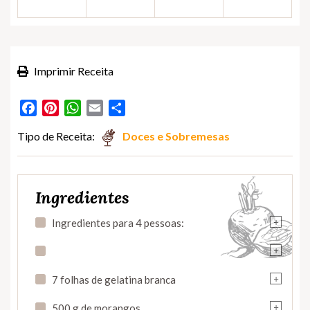
Imprimir Receita
Facebook
Pinterest
WhatsApp
Email
Partilhar
Tipo de Receita:
Doces e Sobremesas
Ingredientes
+
Ingredientes para 4 pessoas:
+
+
7 folhas de gelatina branca
+
500 g de morangos