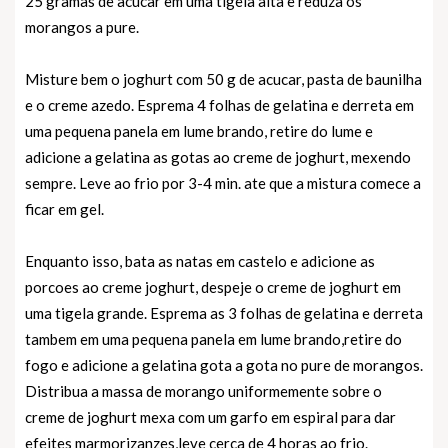
25 gramas de acucar em uma tigela alta e reduza os
morangos a pure.
Misture bem o joghurt com 50 g de acucar, pasta de baunilha
e o creme azedo. Esprema 4 folhas de gelatina e derreta em
uma pequena panela em lume brando, retire do lume e
adicione a gelatina as gotas ao creme de joghurt, mexendo
sempre. Leve ao frio por 3-4 min. ate que a mistura comece a
ficar em gel.
Enquanto isso, bata as natas em castelo e adicione as
porcoes ao creme joghurt, despeje o creme de joghurt em
uma tigela grande. Esprema as 3 folhas de gelatina e derreta
tambem em uma pequena panela em lume brando,retire do
fogo e adicione a gelatina gota a gota no pure de morangos.
Distribua a massa de morango uniformemente sobre o
creme de joghurt mexa com um garfo em espiral para dar
efeites marmorizanzes,leve cerca de 4 horas ao frio.