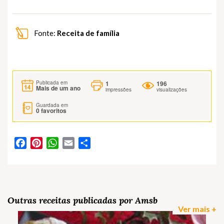
Fonte:
Receita de família
1
196
Publicada em
Mais de um ano
impressões
visualizações
Guardada em
0
favoritos
Facebook
Pinterest
WhatsApp
Email
Partilhar
Outras receitas publicadas por Amsb
Ver mais +