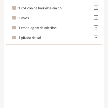
+
1 col. chá de baunilha em pó
+
2 ovos
+
1 embalagem de mirtilos
+
1 pitada de sal