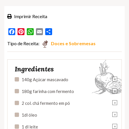
Imprimir Receita
Facebook
Pinterest
WhatsApp
Email
Partilhar
Tipo de Receita:
Doces e Sobremesas
Ingredientes
+
140g Açúcar mascavado
+
180g farinha com fermento
+
2 col. chá fermento em pó
+
1dl óleo
+
1 dl leite