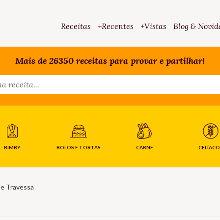
Receitas
+Recentes
+Vistas
Blog & Novid
Mais de 26350 receitas para provar e partilhar!
BIMBY
BOLOS E TORTAS
CARNE
CELÍACO
e Travessa