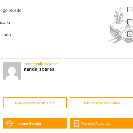
+
argo picado
+
picada
+
picado
Receita publicada por
nanda_soares
Mais receitas deste Chef
Adicionar aos favoritos
Imprimir Receita
Receitas Favoritas