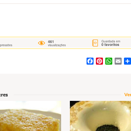
461
Guardada em
0
favoritos
mpressões
visualizações
Facebook
Pinterest
WhatsA
Ema
ares
Ver