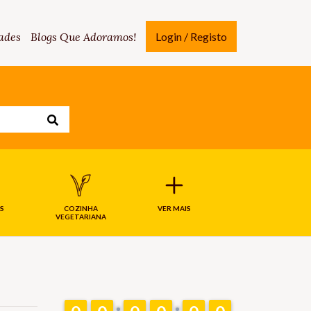
ades
Blogs Que Adoramos!
Login / Registo
S
COZINHA
VER MAIS
VEGETARIANA