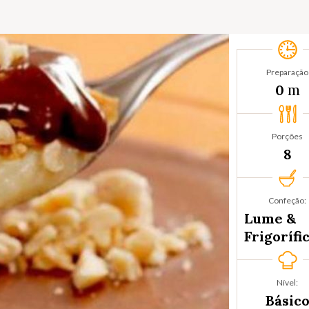
Preparação
m
0
Porções
8
Confeção:
Lume &
Frigorífi
Nível:
Básic