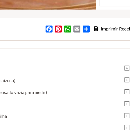
Facebook
Pinterest
WhatsApp
Email
Partilhar
Imprimir Recei
s
+
+
maizena)
+
ndensado vazia para medir)
+
+
ilha
+