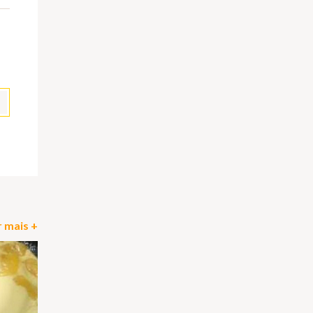
pp
il
Partilhar
 mais +