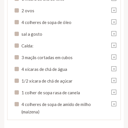
+
2 ovos
+
4 colheres de sopa de óleo
+
sal a gosto
+
Calda:
+
3 maçãs cortadas em cubos
+
4 xícaras de chá de água
+
1/2 xícara de chá de açúcar
+
1 colher de sopa rasa de canela
+
4 colheres de sopa de amido de milho
(maizena)