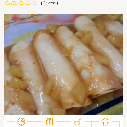
( 2 votos )