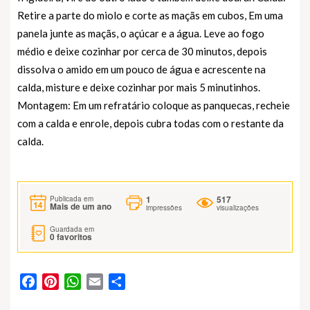
Retire a parte do miolo e corte as maçãs em cubos, Em uma
panela junte as maçãs, o açúcar e a água. Leve ao fogo
médio e deixe cozinhar por cerca de 30 minutos, depois
dissolva o amido em um pouco de água e acrescente na
calda, misture e deixe cozinhar por mais 5 minutinhos.
Montagem: Em um refratário coloque as panquecas, recheie
com a calda e enrole, depois cubra todas com o restante da
calda.
1
517
Publicada em
Mais de um ano
impressões
visualizações
Guardada em
0
favoritos
Facebook
Pinterest
WhatsApp
Email
Partilhar