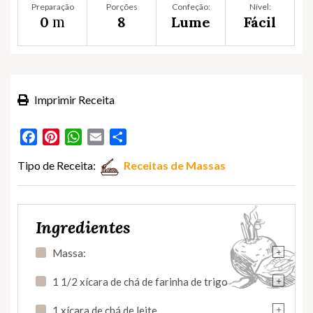
Preparação
Porções
Confeção:
Nível:
m
0
8
Lume
Fácil
Imprimir Receita
Facebook
Pinterest
WhatsApp
Email
Partilhar
Tipo de Receita:
Receitas de Massas
Ingredientes
+
Massa:
+
1 1/2 xícara de chá de farinha de trigo
+
1 xícara de chá de leite