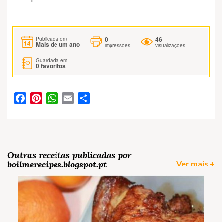
0
46
Publicada em
Mais de um ano
impressões
visualizações
Guardada em
0
favoritos
Facebook
Pinterest
WhatsApp
Email
Partilhar
Outras receitas publicadas por
boilmerecipes.blogspot.pt
Ver mais +