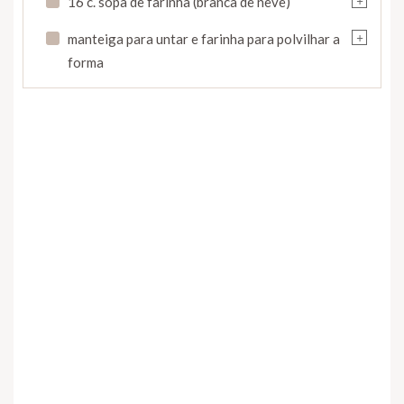
16 c. sopa de farinha (branca de neve)
+
manteiga para untar e farinha para polvilhar a
forma