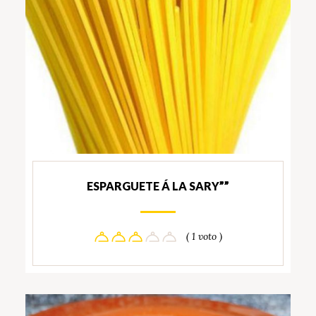
ESPARGUETE Á LA SARY””
( 1 voto )