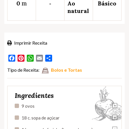
m
0
‐
Ao
Básico
natural
Imprimir Receita
Facebook
Pinterest
WhatsApp
Email
Partilhar
Tipo de Receita:
Bolos e Tortas
Ingredientes
+
9 ovos
+
18 c. sopa de açúcar
+