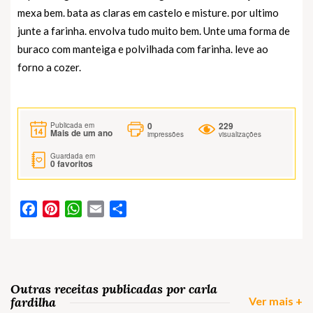
mexa bem. bata as claras em castelo e misture. por ultimo
junte a farinha. envolva tudo muito bem. Unte uma forma de
buraco com manteiga e polvilhada com farinha. leve ao
forno a cozer.
0
229
Publicada em
Mais de um ano
impressões
visualizações
Guardada em
0
favoritos
Facebook
Pinterest
WhatsApp
Email
Partilhar
Outras receitas publicadas por carla
fardilha
Ver mais +