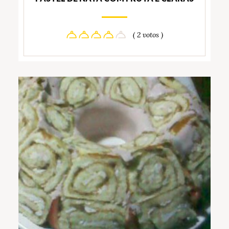
( 2 votos )