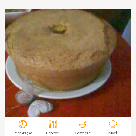
Preparação
Porções
Confeção:
Nível: