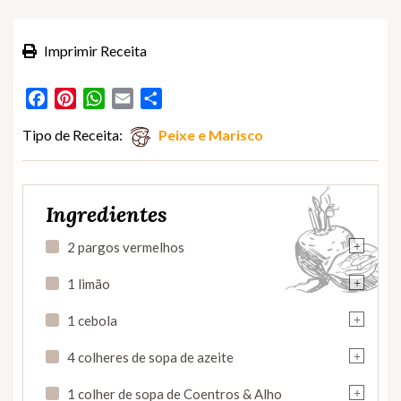
Imprimir Receita
Facebook
Pinterest
WhatsApp
Email
Partilhar
Tipo de Receita:
Peixe e Marisco
Ingredientes
+
2 pargos vermelhos
+
1 limão
+
1 cebola
+
4 colheres de sopa de azeite
+
1 colher de sopa de Coentros & Alho