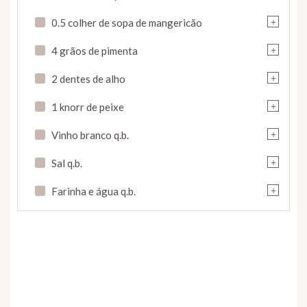
+
0.5 colher de sopa de mangericão
+
4 grãos de pimenta
+
2 dentes de alho
+
1 knorr de peixe
+
Vinho branco q.b.
+
Sal q.b.
+
Farinha e água q.b.