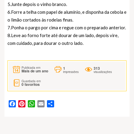
5.Junte depois o vinho branco.
6.Forre a telha com papel de alumínio, e disponha da cebola e
o limão cortados às rodelas finas.
7.Ponha o pargo por cima e regue com o preparado anterior.
8.Leve ao forno forte até dourar de um lado, depois vire,
com cuidado, para dourar o outro lado.
1
313
Publicada em
Mais de um ano
impressões
visualizações
Guardada em
0
favoritos
Facebook
Pinterest
WhatsApp
Email
Partilhar