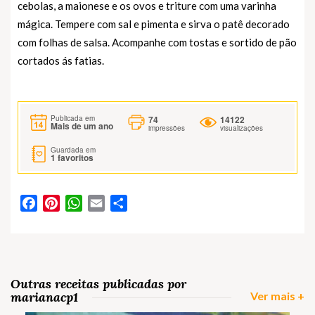
cebolas, a maionese e os ovos e triture com uma varinha
mágica. Tempere com sal e pimenta e sirva o patê decorado
com folhas de salsa. Acompanhe com tostas e sortido de pão
cortados ás fatias.
74
14122
Publicada em
Mais de um ano
impressões
visualizações
Guardada em
1
favoritos
Facebook
Pinterest
WhatsApp
Email
Partilhar
Outras receitas publicadas por
marianacp1
Ver mais +