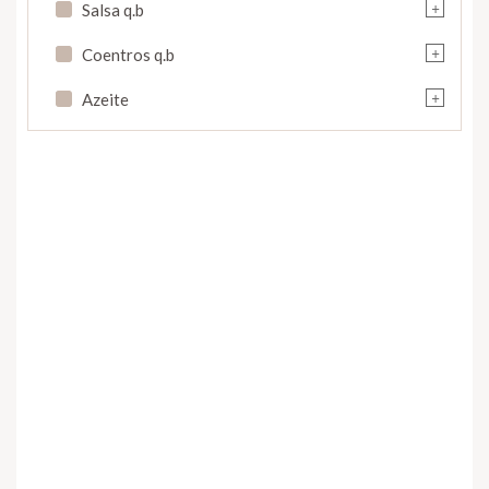
+
Salsa q.b
+
Coentros q.b
+
Azeite