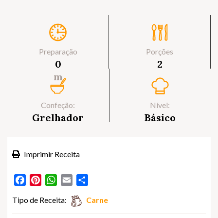
Preparação
Porções
0
2
m
Confeção:
Nível:
Grelhador
Básico
Imprimir Receita
Facebook
Pinterest
WhatsApp
Email
Partilhar
Tipo de Receita:
Carne