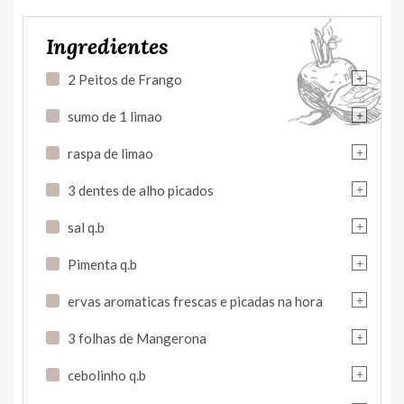
Ingredientes
+
2 Peitos de Frango
+
sumo de 1 limao
+
raspa de limao
+
3 dentes de alho picados
+
sal q.b
+
Pimenta q.b
+
ervas aromaticas frescas e picadas na hora
+
3 folhas de Mangerona
+
cebolinho q.b