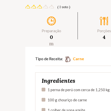
( 1 voto )
Preparação
Porções
0
4
m
Tipo de Receita:
Carne
Ingredientes
1 perna de perú com cerca de 1,250 kg
100 g chouriço de carne
1 colher de sopa azeite