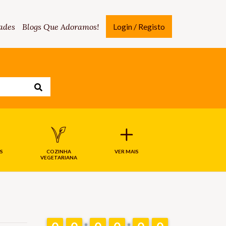
ades
Blogs Que Adoramos!
Login / Registo
S
COZINHA
VER MAIS
VEGETARIANA