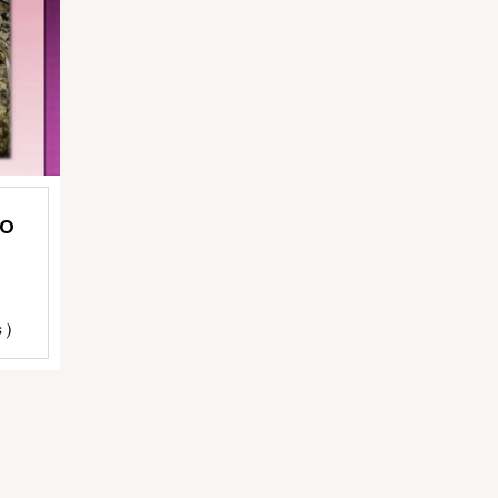
RO
 )