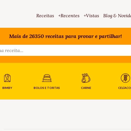
Receitas
+Recentes
+Vistas
Blog & Novid
Mais de 26350 receitas para provar e partilhar!
BIMBY
BOLOS E TORTAS
CARNE
CELÍACO