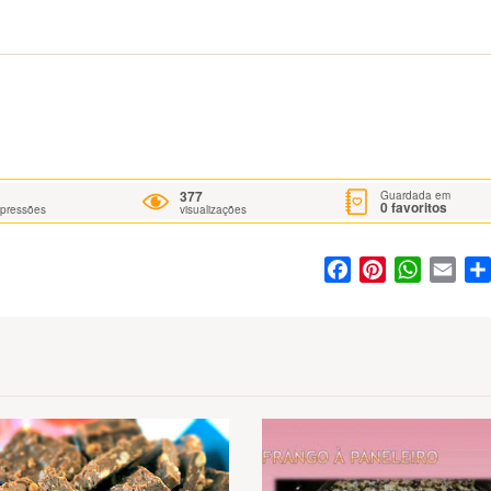
377
Guardada em
0
favoritos
mpressões
visualizações
Facebook
Pinterest
WhatsA
Ema