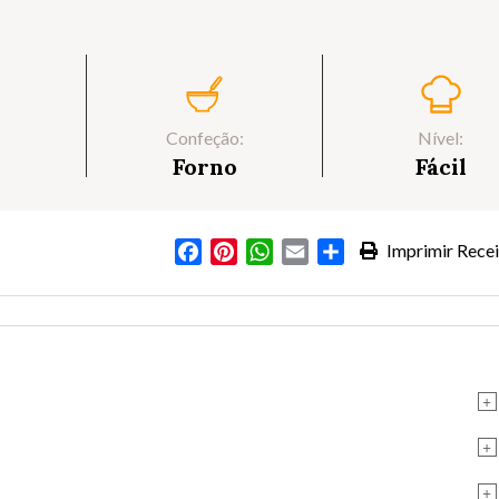
Confeção:
Nível:
Forno
Fácil
Facebook
Pinterest
WhatsApp
Email
Partilhar
Imprimir Recei
+
+
+