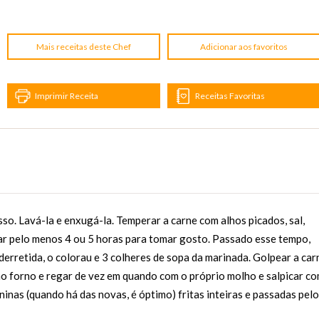
Mais receitas deste Chef
Adicionar aos favoritos
Imprimir Receita
Receitas Favoritas
sso. Lavá-la e enxugá-la. Temperar a carne com alhos picados, sal,
dar pelo menos 4 ou 5 horas para tomar gosto. Passado esse tempo,
 derretida, o colorau e 3 colheres de sopa da marinada. Golpear a car
ao forno e regar de vez em quando com o próprio molho e salpicar c
inas (quando há das novas, é óptimo) fritas inteiras e passadas pelo