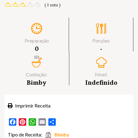
( 1 voto )
Preparação
Porções
0
‐
m
Confeção:
Nível:
Bimby
Indefinido
Imprimir Receita
Facebook
Pinterest
WhatsApp
Email
Partilhar
Tipo de Receita:
Bimby