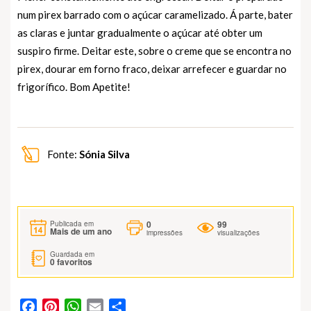
num pirex barrado com o açúcar caramelizado. Á parte, bater
as claras e juntar gradualmente o açúcar até obter um
suspiro firme. Deitar este, sobre o creme que se encontra no
pirex, dourar em forno fraco, deixar arrefecer e guardar no
frigorífico. Bom Apetite!
Fonte:
Sónia Silva
0
99
Publicada em
Mais de um ano
impressões
visualizações
Guardada em
0
favoritos
Facebook
Pinterest
WhatsApp
Email
Partilhar