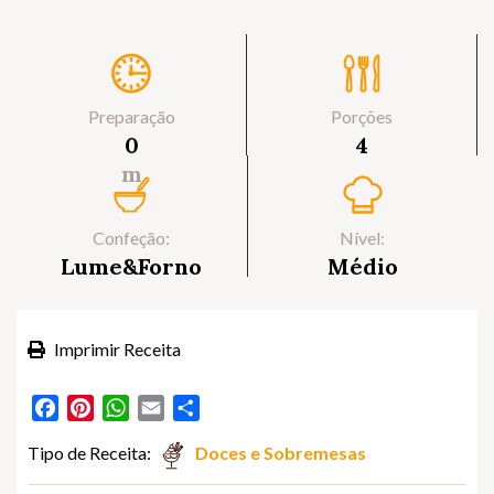
Preparação
Porções
0
4
m
Confeção:
Nível:
Lume&Forno
Médio
Imprimir Receita
Facebook
Pinterest
WhatsApp
Email
Partilhar
Tipo de Receita:
Doces e Sobremesas