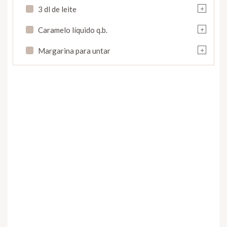
+
3 dl de leite
+
Caramelo líquido q.b.
+
Margarina para untar