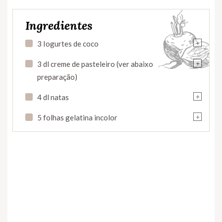
Ingredientes
+
3 Iogurtes de coco
+
3 dl creme de pasteleiro (ver abaixo
preparação)
+
4 dl natas
+
5 folhas gelatina incolor