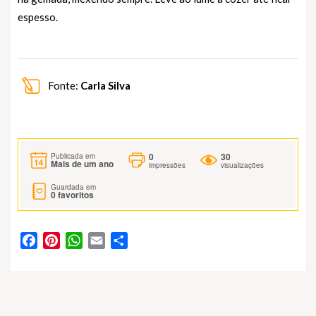
espesso.
Fonte:
Carla Silva
0
30
Publicada em
Mais de um ano
impressões
visualizações
Guardada em
0
favoritos
Facebook
Pinterest
WhatsApp
Email
Partilhar