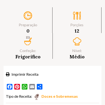
Preparação
Porções
0
12
m
Confeção:
Nível:
Frigorífico
Médio
Imprimir Receita
Facebook
Pinterest
WhatsApp
Email
Partilhar
Tipo de Receita:
Doces e Sobremesas