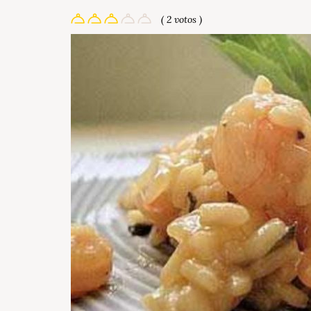
( 2 votos )