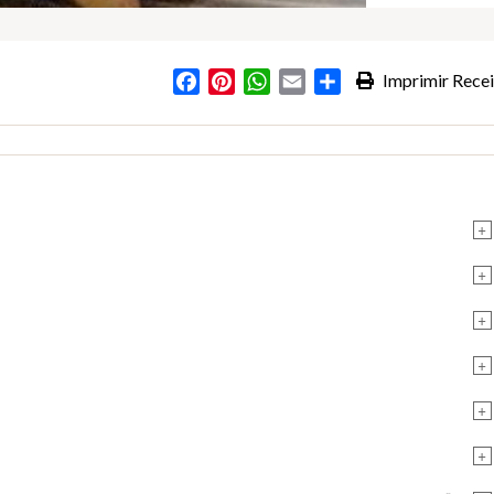
Facebook
Pinterest
WhatsApp
Email
Partilhar
Imprimir Recei
+
+
+
+
+
+