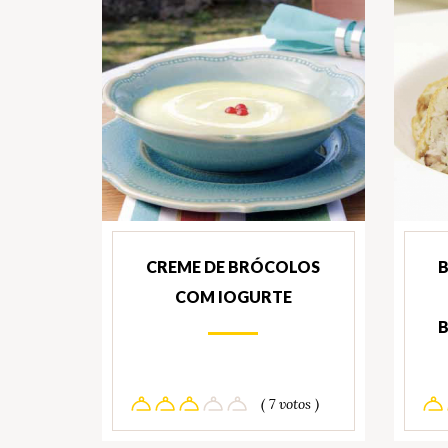
CREME DE BRÓCOLOS
B
COM IOGURTE
B
( 7 votos )