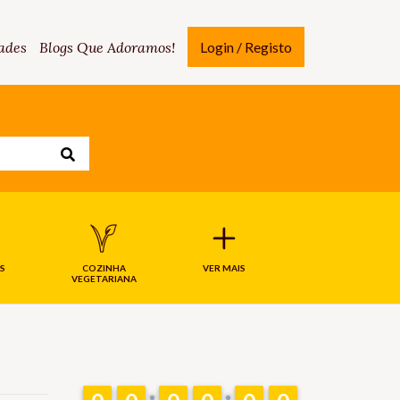
ades
Blogs Que Adoramos!
Login / Registo
S
COZINHA
VER MAIS
VEGETARIANA