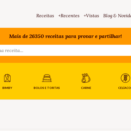
Receitas
+Recentes
+Vistas
Blog & Novid
Mais de 26350 receitas para provar e partilhar!
BIMBY
BOLOS E TORTAS
CARNE
CELÍACO