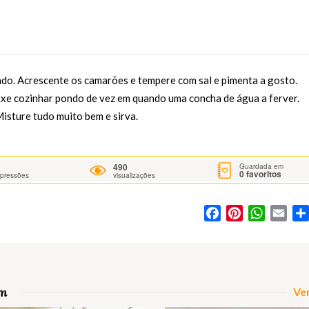
cado. Acrescente os camarões e tempere com sal e pimenta a gosto.
eixe cozinhar pondo de vez em quando uma concha de água a ferver.
Misture tudo muito bem e sirva.
490
Guardada em
0
favoritos
mpressões
visualizações
Facebook
Pinterest
WhatsA
Ema
om
Ver