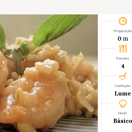
Preparação
m
0
Porções
4
Confeção:
Lume
Nível:
Básic