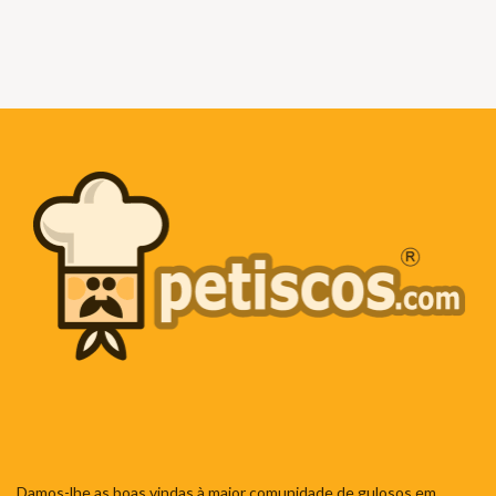
Damos-lhe as boas vindas à maior comunidade de gulosos em