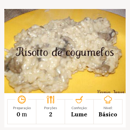
Preparação
Porções
Confeção:
Nível:
m
0
2
Lume
Básico