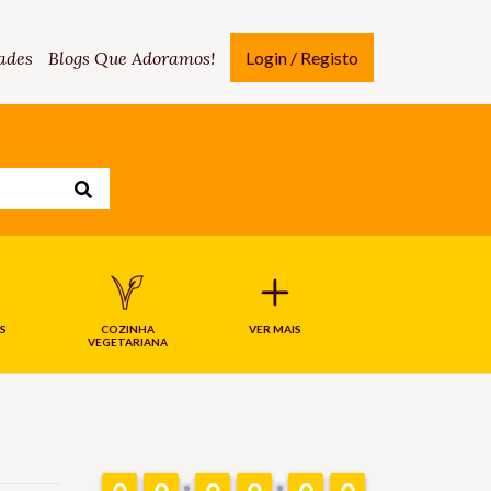
ades
Blogs Que Adoramos!
Login / Registo
S
COZINHA
VER MAIS
VEGETARIANA