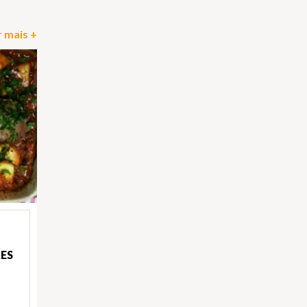
 mais +
RES