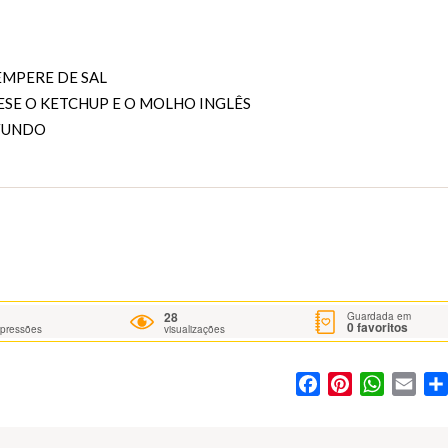
MPERE DE SAL
ESE O KETCHUP E O MOLHO INGLÊS
 FUNDO
28
Guardada em
0
favoritos
mpressões
visualizações
Facebook
Pinterest
WhatsA
Ema