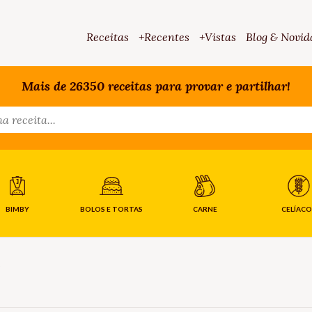
Receitas
+Recentes
+Vistas
Blog & Novid
Mais de 26350 receitas para provar e partilhar!
BIMBY
BOLOS E TORTAS
CARNE
CELÍACO
S