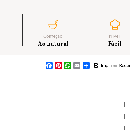
Confeção:
Nível:
Ao natural
Fácil
Facebook
Pinterest
WhatsApp
Email
Partilhar
Imprimir Recei
+
+
+