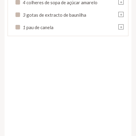
+
4
colheres de sopa de açúcar amarelo
+
3
gotas de extracto de baunilha
+
1
pau de canela