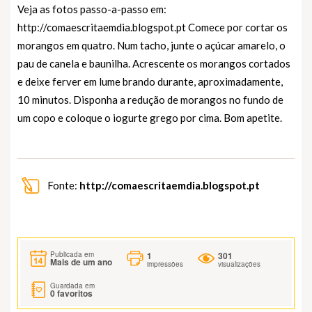
Veja as fotos passo-a-passo em:
http://comaescritaemdia.blogspot.pt Comece por cortar os
morangos em quatro. Num tacho, junte o açúcar amarelo, o
pau de canela e baunilha. Acrescente os morangos cortados
e deixe ferver em lume brando durante, aproximadamente,
10 minutos. Disponha a redução de morangos no fundo de
um copo e coloque o iogurte grego por cima. Bom apetite.
Fonte:
http://comaescritaemdia.blogspot.pt
1
301
Publicada em
Mais de um ano
impressões
visualizações
Guardada em
0
favoritos