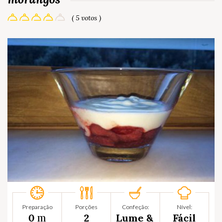
( 5 votos )
Preparação
Porções
Confeção:
Nível:
m
0
2
Lume &
Fácil