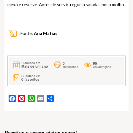
mexa e reserve. Antes de servir, regue a salada com o molho.
Fonte:
Ana Matias
0
95
Publicada em
Mais de um ano
impressões
visualizações
Guardada em
0
favoritos
Facebook
Pinterest
WhatsApp
Email
Partilhar
Receitas a serem vistas agora!