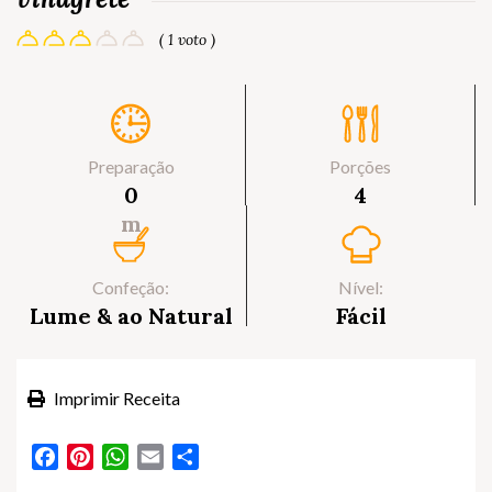
( 1 voto )
Preparação
Porções
0
4
m
Confeção:
Nível:
Lume & ao Natural
Fácil
Imprimir Receita
Facebook
Pinterest
WhatsApp
Email
Partilhar