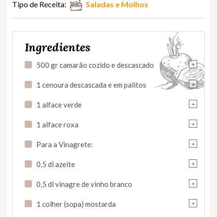
Tipo de Receita:
Saladas e Molhos
Ingredientes
+
500 gr camarão cozido e descascado
+
1 cenoura descascada e em palitos
+
1 alface verde
+
1 alface roxa
+
Para a Vinagrete:
+
0,5 dl azeite
+
0,5 dl vinagre de vinho branco
+
1 colher (sopa) mostarda