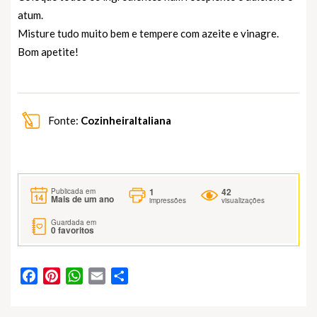
atum.
Misture tudo muito bem e tempere com azeite e vinagre.
Bom apetite!
Fonte:
CozinheiraItaliana
1
42
Publicada em
Mais de um ano
impressões
visualizações
Guardada em
0
favoritos
Facebook
Pinterest
WhatsApp
Email
Partilhar