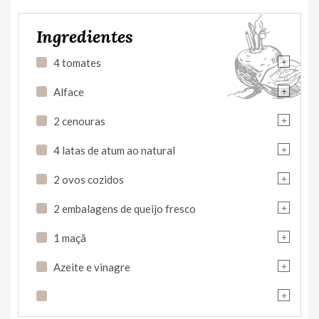
Ingredientes
+
4 tomates
+
Alface
+
2 cenouras
+
4 latas de atum ao natural
+
2 ovos cozidos
+
2 embalagens de queijo fresco
+
1 maçã
+
Azeite e vinagre
+