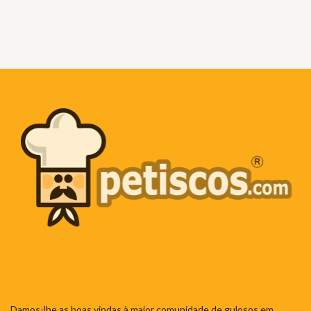
Damos-lhe as boas vindas à maior comunidade de gulosos em