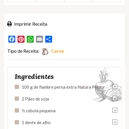
Imprimir Receita
Facebook
Pinterest
WhatsApp
Email
Partilhar
Tipo de Receita:
Carne
Ingredientes
+
100 g de fiambre perna extra Natura Primor
+
2 Pães de soja
+
½ cebola pequena
+
1 dente de alho