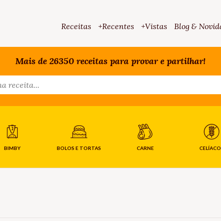
Receitas
+Recentes
+Vistas
Blog & Novid
Mais de 26350 receitas para provar e partilhar!
BIMBY
BOLOS E TORTAS
CARNE
CELÍACO