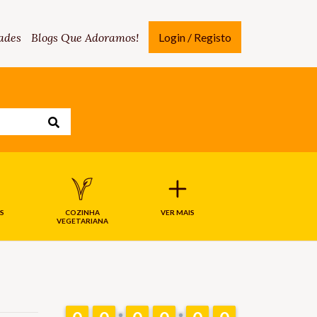
ades
Blogs Que Adoramos!
Login / Registo
S
COZINHA
VER MAIS
VEGETARIANA