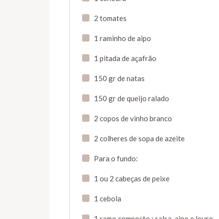
2 tomates
1 raminho de aipo
1 pitada de açafrão
150 gr de natas
150 gr de queijo ralado
2 copos de vinho branco
2 colheres de sopa de azeite
Para o fundo:
1 ou 2 cabeças de peixe
1 cebola
1 ramo composto : salsa, aipo e louro