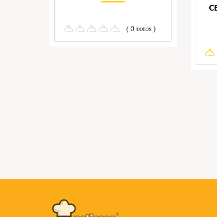
C
( 0 votos )