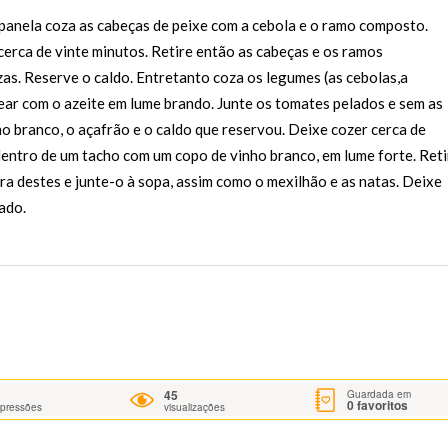
panela coza as cabeças de peixe com a cebola e o ramo composto.
cerca de vinte minutos. Retire então as cabeças e os ramos
zas. Reserve o caldo. Entretanto coza os legumes (as cebolas,a
ear com o azeite em lume brando. Junte os tomates pelados e sem as
o branco, o açafrão e o caldo que reservou. Deixe cozer cerca de
 dentro de um tacho com um copo de vinho branco, em lume forte. Reti
ra destes e junte-o à sopa, assim como o mexilhão e as natas. Deixe
ado.
45
Guardada em
0
favoritos
mpressões
visualizações