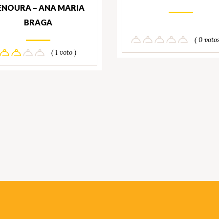
ENOURA – ANA MARIA
BRAGA
( 0 votos
( 1 voto )