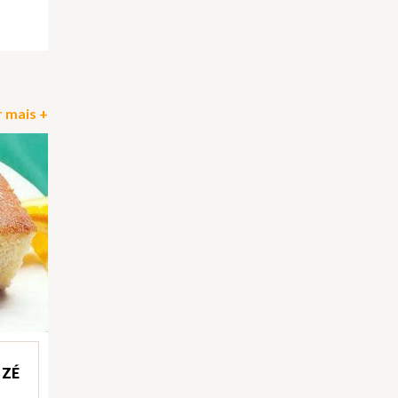
pp
il
Partilhar
 mais +
 ZÉ