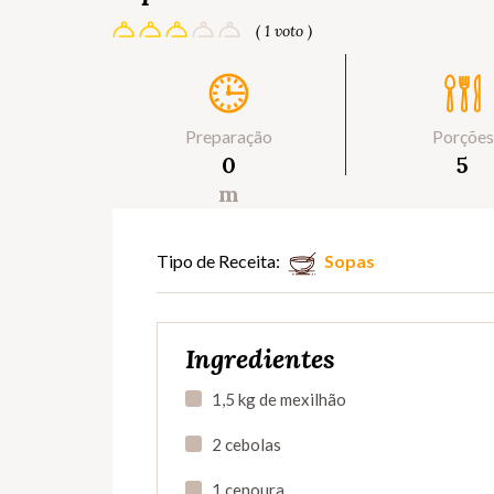
( 1 voto )
Preparação
Porções
0
5
m
Tipo de Receita:
Sopas
Ingredientes
1,5 kg de mexilhão
2 cebolas
1 cenoura