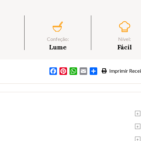
Confeção:
Nível:
Lume
Fácil
Facebook
Pinterest
WhatsApp
Email
Partilhar
Imprimir Recei
+
+
+