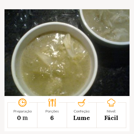
Preparação
Porções
Confeção:
Nível:
m
0
6
Lume
Fácil