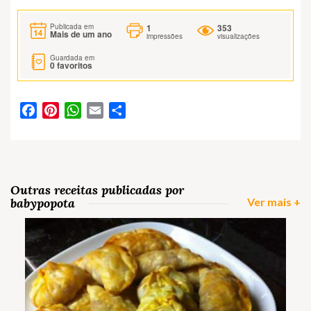
1
353
Publicada em
Mais de um ano
impressões
visualizações
Guardada em
0
favoritos
Facebook
Pinterest
WhatsApp
Email
Partilhar
Outras receitas publicadas por
babypopota
Ver mais +