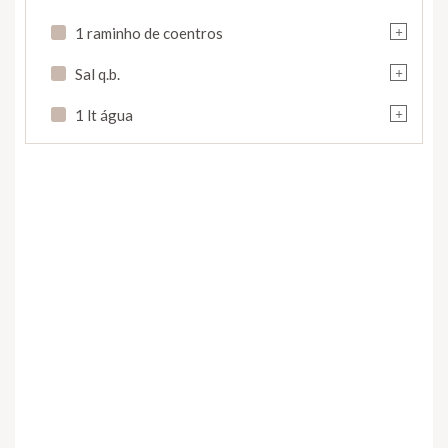
+
1 raminho de coentros
+
Sal q.b.
+
1 lt água