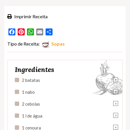
Imprimir Receita
Facebook
Pinterest
WhatsApp
Email
Partilhar
Tipo de Receita:
Sopas
Ingredientes
+
2 batatas
+
1 nabo
+
2 cebolas
+
1 l de água
+
1 cenoura