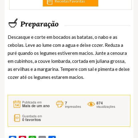
Receitas Favoritas
Preparação
Descasque e corte em bocados as batatas, o nabo e as
cebolas. Leve ao lume com a agua e deixe cozer. Reduza a
puré quando os legumes estiverem macios. Junte a cenoura
em cubinhos, a couve lombarda, cortada em juliana grossa,
as ervilhas e a margarina. Tempere com sal e pimenta e deixe
cozer até os legumes estarem macios.
7
874
Publicada em
Mais de um ano
impressões
visualizações
Guardada em
0
favoritos